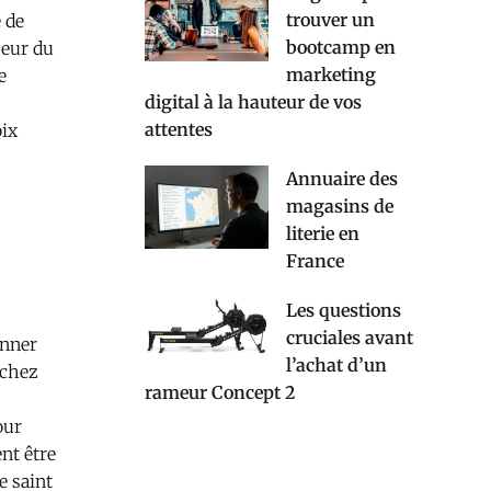
trouver un
e de
bootcamp en
jeur du
marketing
e
digital à la hauteur de vos
attentes
oix
Annuaire des
magasins de
literie en
France
Les questions
cruciales avant
onner
l’achat d’un
 chez
rameur Concept 2
our
ent être
e saint