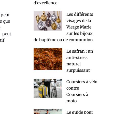
d’excellence
Les différents
l peut
visages de la
rs que
Vierge Marie
s
sur les bijoux
– peut
de baptême ou de communion
tif
Le safran : un
anti-stress
naturel
surpuissant
Coursiers à vélo
contre
Coursiers à
moto
Le guide pour