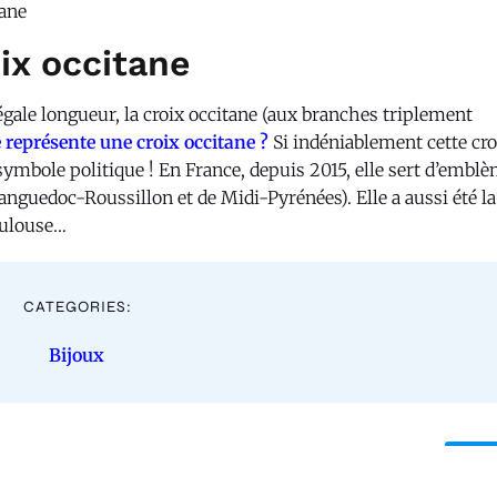
tane
oix occitane
égale longueur, la croix occitane (aux branches triplement
 représente une croix occitane ?
Si indéniablement cette cro
 symbole politique ! En France, depuis 2015, elle sert d’emblè
anguedoc-Roussillon et de Midi-Pyrénées). Elle a aussi été la
oulouse…
CATEGORIES:
Bijoux
Sui