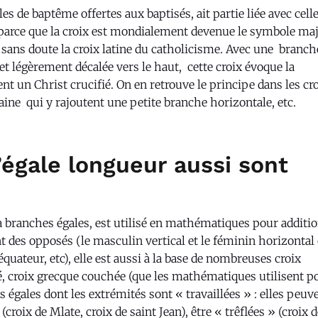
s de baptême offertes aux baptisés, ait partie liée avec cell
e parce que la croix est mondialement devenue le symbole ma
t sans doute la croix latine du catholicisme. Avec une branch
et légèrement décalée vers le haut, cette croix évoque la
ent un Christ crucifié. On en retrouve le principe dans les cr
raine qui y rajoutent une petite branche horizontale, etc.
’égale longueur aussi sont
t à branches égales, est utilisé en mathématiques pour additi
t des opposés (le masculin vertical et le féminin horizontal
équateur, etc), elle est aussi à la base de nombreuses croix
ré, croix grecque couchée (que les mathématiques utilisent p
es égales dont les extrémités sont « travaillées » : elles peuv
(croix de Mlate, croix de saint Jean), être « trêflées » (croix d