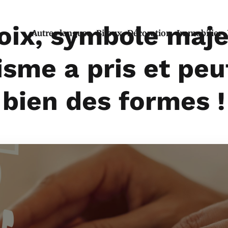
oix, symbole maj
Autres langues
Bijoux
Décoration
Immobilier
isme a pris et pe
bien des formes !