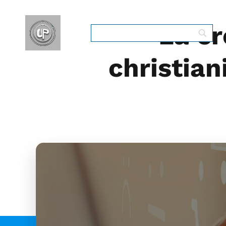
La cr
christian